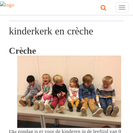
Togg
navig
kinderkerk en crèche
Crèche
zondag is er voor de kinderen in de leeftijd van 0
Elke