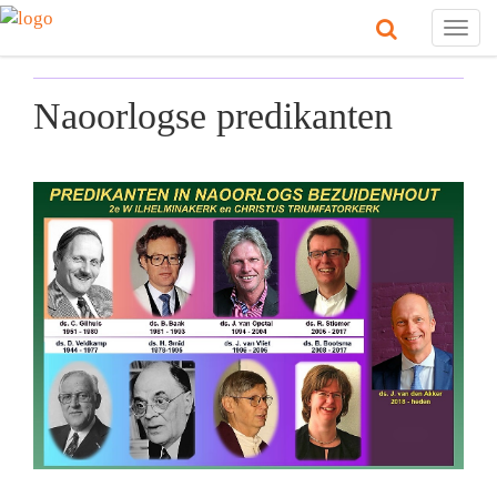
Togg
navig
Naoorlogse predikanten